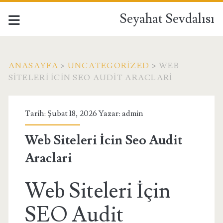
Seyahat Sevdalısı
ANASAYFA
>
UNCATEGORIZED
>
WEB
SITELERI İCIN SEO AUDIT ARACLARI
Tarih: Şubat 18, 2026 Yazar:
admin
Web Siteleri İcin Seo Audit
Araclari
Web Siteleri İçin
SEO Audit