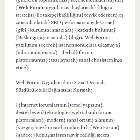
{güçlü bir topluluk inşa} seçeneklerinden sayılır}.
{
Web Forum
uygulaması başlatmak} {doğru
stratejisi} ile takipçi bağlılığını} teşvik ederken} eş
zamanlı olarak} SEO performansu iyileştirme}
{gibi } kurumsal amaçlara} {katkıda bulunur}.
{Başlangıç aşamasında} {doğru Web Forum
yazılımını seçerek} istenen sonuçlara ulaşmaya}
{adım atabilirsiniz} – derhal} forum
platformunuz} tasarlayarak} sanal ekosistem inşa
etme}.
Web Forum Uygulamaları: Sanal Ortamda
Sürdürülebilir Bağlantılar Kurmak}
{{İnternet forumlarının {temel yapısını}
destekleyen} teknolojiler|web tabanlı forum
platformları}} modern} sanal ortam} alanının}
{vazgeçilmez} unsurlarındandır}. {Web Forum}
{sadece} konuşmaların tasvir edildiği mecra