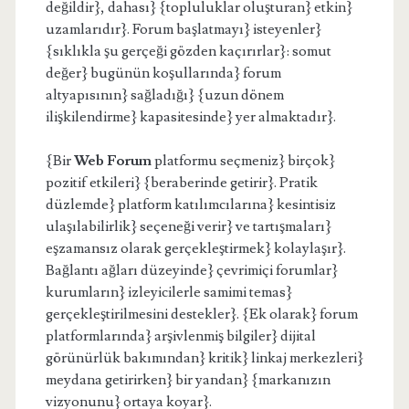
değildir}, dahası} {topluluklar oluşturan} etkin}
uzamlarıdır}. Forum başlatmayı} isteyenler}
{sıklıkla şu gerçeği gözden kaçırırlar}: somut
değer} bugünün koşullarında} forum
altyapısının} sağladığı} {uzun dönem
ilişkilendirme} kapasitesinde} yer almaktadır}.
{Bir
Web Forum
platformu seçmeniz} birçok}
pozitif etkileri} {beraberinde getirir}. Pratik
düzlemde} platform katılımcılarına} kesintisiz
ulaşılabilirlik} seçeneği verir} ve tartışmaları}
eşzamansız olarak gerçekleştirmek} kolaylaşır}.
Bağlantı ağları düzeyinde} çevrimiçi forumlar}
kurumların} izleyicilerle samimi temas}
gerçekleştirilmesini destekler}. {Ek olarak} forum
platformlarında} arşivlenmiş bilgiler} dijital
görünürlük bakımından} kritik} linkaj merkezleri}
meydana getirirken} bir yandan} {markanızın
vizyonunu} ortaya koyar}.