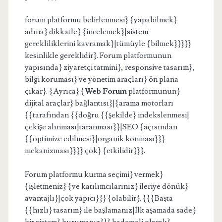
forum platformu belirlenmesi} {yapabilmek}
adına} dikkatle} {incelemek}|sistem
gerekliliklerini kavramak}|tümüyle {bilmek}}}}}
kesinlikle gereklidir}. Forum platformunun
yapısında} ziyaretçi tatmini}, responsive tasarım},
bilgi koruması} ve yönetim araçları} ön plana
çıkar}. {Ayrıca} {
Web Forum
platformunun}
dijital araçlar} bağlantısı}|{arama motorları
{{tarafından {{doğru {{şekilde} indekslenmesi|
çekişe alınması|taranması}}|SEO {açısından
{{optimize edilmesi}|organik konması}}}
mekanizması}}}} çok} {etkilidir}}}.
Forum platformu kurma seçimi} vermek}
{işletmeniz} {ve katılımcılarınız} ileriye dönük}
avantajlı}|çok yapıcı}}} {olabilir}. {{{Başta
{{hızlı} tasarım} ile başlamanız|İlk aşamada sade}