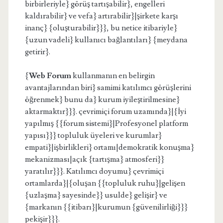
birbirleriyle} görüş tartışabilir}, engelleri
kaldırabilir} ve vefa} artırabilir}|şirkete karşı
inanç} {oluşturabilir}}}, bu netice itibariyle}
{uzun vadeli} kullanıcı bağlantıları} {meydana
getirir}.
{
Web Forum
kullanmanın en belirgin
avantajlarından biri} samimi katılımcı görüşlerini
öğrenmek} bunu da} kurum iyileştirilmesine}
aktarmaktır}}}. çevrimiçi forum uzamında}|{İyi
yapılmış {{forum sistemi}|Profesyonel platform
yapısı}}} topluluk üyeleri ve kurumlar}
empati}|işbirlikleri} ortamı|demokratik konuşma}
mekanizması|açık {tartışma} atmosferi}}
yaratılır}}}. Katılımcı doyumu} çevrimiçi
ortamlarda}|{oluşan {{topluluk ruhu}|gelişen
{uzlaşma} sayesinde}} usulde} gelişir} ve
{markanın {{itibarı}|kurumun {güvenilirliği}}}
pekişir}}}.