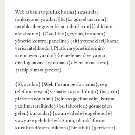
Web tabanlı topluluk kurma} sırasında}
fonksiyonel yapıları}|başka görsel tasarımı}|
üstelik siber güvenlik standartlarını}}} dikkate
almalısınız}. {Özellikle} çevrimiçi ortamın}
yönetici kontrol paneline} {ait} yetenekleri} karar
verici niteliktedir}. Platform yöneticilerinin}
istenmeyen yazılar} {temizlemesi} ve yapıcı
diyalog havası} yaratması} elzem hizmetlere}
{sahip olması gerekir}.
{Ek açıdan} {
Web Forum
performansı}, cep
telefonu erişimi} ve sistem uyumluluğu} {başarılı}
platform yönetimi} {için vazgeçilmezdir}. Forum
yazılımı tercihinde} {bu faktörleri} görmezden
gelen} kurumlar} {uzun vadede} engellelerle}
yüz yüze gelebilirler}. Sonuç olarak} forum
kurulum dönem} dikkatlı} bir tahlil} {gerektirir}.