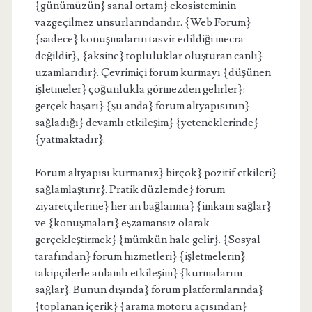
{günümüzün} sanal ortam} ekosisteminin
vazgeçilmez unsurlarındandır. {Web Forum}
{sadece} konuşmaların tasvir edildiği mecra
değildir}, {aksine} topluluklar oluşturan canlı}
uzamlarıdır}. Çevrimiçi forum kurmayı {düşünen
işletmeler} çoğunlukla görmezden gelirler}:
gerçek başarı} {şu anda} forum altyapısının}
sağladığı} devamlı etkileşim} {yeteneklerinde}
{yatmaktadır}.
Forum altyapısı kurmanız} birçok} pozitif etkileri}
sağlamlaştırır}. Pratik düzlemde} forum
ziyaretçilerine} her an bağlanma} {imkanı sağlar}
ve {konuşmaları} eşzamansız olarak
gerçekleştirmek} {mümkün hale gelir}. {Sosyal
tarafından} forum hizmetleri} {işletmelerin}
takipçilerle anlamlı etkileşim} {kurmalarını
sağlar}. Bunun dışında} forum platformlarında}
{toplanan içerik} {arama motoru açısından}