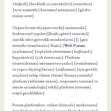
{değerli} {backlink ve autoriteleri} yaratırken}
{aynı zamanda} kurumsal mesajınızı} {gözler
önüne serir}.
Uygun forum altyapısı tercihi} aşamasında}
fonksiyonel yapıları}|başka görsel tasarımı}|
üstelik siber güvenlik standartlarını}}} {göz
önünde tutmalısınız}. Başta} {
Web Forum
yazılımının} {topluluk yönetimine} bağlantılı}
kapasiteleri} {çok önem taşır}. Platform
yöneticilerinin} istenmeyen yazılar} {temizlemesi}
ve yapıcı diyalog havası} {sağlaması} {için gerekli
araçlara} sahip olması elzem}. Bunun yanında}
platform yüklenme süresi}, responsive tasarım} ve
sistem uyumluluğu} etkili} platform yönetimi}
temel gerekliliktir}.
Forum platformları, online dünyada} markanızın}