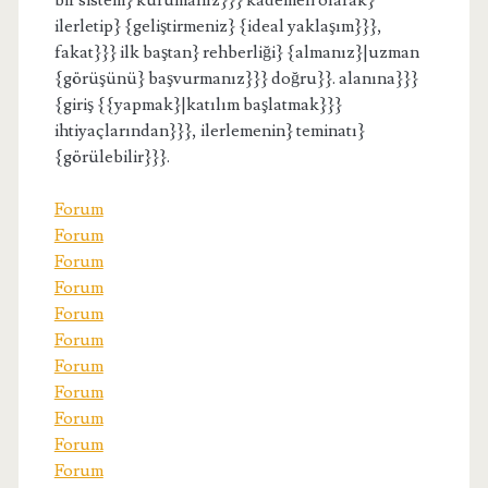
bir sistem} kurumanız}}} kademeli olarak}
ilerletip} {geliştirmeniz} {ideal yaklaşım}}},
fakat}}} ilk baştan} rehberliği} {almanız}|uzman
{görüşünü} başvurmanız}}} doğru}}. alanına}}}
{giriş {{yapmak}|katılım başlatmak}}}
ihtiyaçlarından}}}, ilerlemenin} teminatı}
{görülebilir}}}.
Forum
Forum
Forum
Forum
Forum
Forum
Forum
Forum
Forum
Forum
Forum