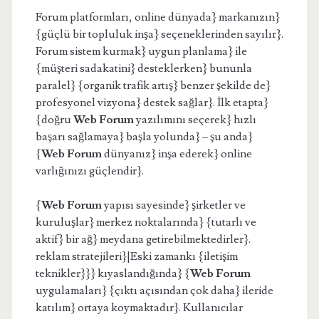
Forum platformları, online dünyada} markanızın}
{güçlü bir topluluk inşa} seçeneklerinden sayılır}.
Forum sistem kurmak} uygun planlama} ile
{müşteri sadakatini} desteklerken} bununla
paralel} {organik trafik artış} benzer şekilde de}
profesyonel vizyona} destek sağlar}. İlk etapta}
{doğru
Web Forum
yazılımını seçerek} hızlı
başarı sağlamaya} başla yolunda} – şu anda}
{
Web Forum
dünyanız} inşa ederek} online
varlığınızı güçlendir}.
{
Web Forum
yapısı sayesinde} şirketler ve
kuruluşlar} merkez noktalarında} {tutarlı ve
aktif} bir ağ} meydana getirebilmektedirler}.
reklam stratejileri}|Eski zamankı {iletişim
teknikler}}} kıyaslandığında} {
Web Forum
uygulamaları} {çıktı açısından çok daha} ileride
katılım} ortaya koymaktadır}. Kullanıcılar