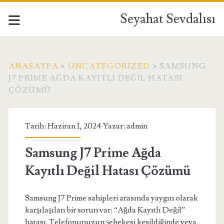
Seyahat Sevdalısı
ANASAYFA
>
UNCATEGORIZED
>
SAMSUNG
J7 PRIME AĞDA KAYITLI DEĞIL HATASI
ÇÖZÜMÜ
Tarih: Haziran 1, 2024 Yazar:
admin
Samsung J7 Prime Ağda
Kayıtlı Değil Hatası Çözümü
Samsung J7 Prime sahipleri arasında yaygın olarak
karşılaşılan bir sorun var: “Ağda Kayıtlı Değil”
hatası. Telefonunuzun şebekesi kesildiğinde veya