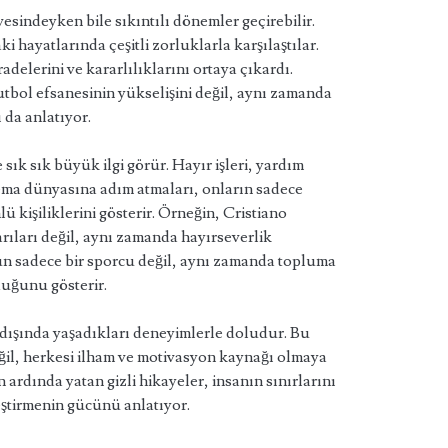
vesindeyken bile sıkıntılı dönemler geçirebilir.
i hayatlarında çeşitli zorluklarla karşılaştılar.
delerini ve kararlılıklarını ortaya çıkardı.
utbol efsanesinin yükselişini değil, aynı zamanda
 da anlatıyor.
 sık sık büyük ilgi görür. Hayır işleri, yardım
ema dünyasına adım atmaları, onların sadece
 kişiliklerini gösterir. Örneğin, Cristiano
ıları değil, aynı zamanda hayırseverlik
nun sadece bir sporcu değil, aynı zamanda topluma
duğunu gösterir.
 dışında yaşadıkları deneyimlerle doludur. Bu
eğil, herkesi ilham ve motivasyon kaynağı olmaya
ardında yatan gizli hikayeler, insanın sınırlarını
eştirmenin gücünü anlatıyor.