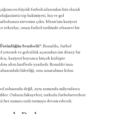
 çağının en büyük futbolcularından biri olarak
, olağanüstü top hakimiyeti, hız ve gol
utbolunun zirvesine çıktı. Messi'nin kariyeri
e rekorlar, onun futbol tarihinde efsanevi bir
l Üstünlüğün Sembolü”
: Ronaldo, futbol
sel yetenek ve golcülük açısından üst düzey bir
bolcu, kariyeri boyunca birçok kulüpte
dını altın harflerle yazdırdı. Ronaldo'nun
l sahasındaki liderliği, onu unutulmaz kılan
bol sahasında değil, aynı zamanda milyonlarca
ndiler. Onların hikayeleri, tutkulu futbolseverlere
ü her zaman canlı tutmaya devam edecek.