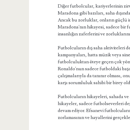
Diğer futbolcular, kariyerlerinin zir
Maradona gibi bazıları, saha dışındak
Ancak bu zorluklar, onların güçlü ira
Maradona'nın hikayesi, sadece bir f
insanlığın zaferlerini ve zorluklarını
Futbolcuların dış saha aktiviteleri de
kampanyaları, hatta müzik veya sin
futbolculuktan öteye geçen çok yönlü
Ronaldo'nun sadece futboldaki başar
çalışmalarıyla da tanınır olması, o
karşı sorumluluk sahibi bir birey ol
Futbolcuların hikayeleri, sahada ve
hikayeler, sadece futbolseverleri d
devam ediyor. Efsanevi futbolcuların 
zorlamasının ve hayallerini gerçekl