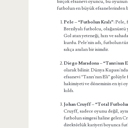
birçok efsanevi oyuncu, bu oyunun h
futbolun en büyük efsanelerinden b
Pele – “Futbolun Kralı”
: Pele,
Brezilyalı futbolcu, olağanüstü
Gol atan yeteneği, hızı ve sahada
kurdu. Pele'nin adı, futbolun t
sıkça anılan bir isimdir.
Diego Maradona – “Tanrı'nın E
olarak bilinir. Dünya Kupası'nda
efsanevi “Tanrı'nın Eli” golüyle 
hakimiyeti ve döneminin en iyi 
kıldı.
Johan Cruyff – “Total Futbolu
Cruyff, sadece oyunu değil, aynı 
futbolun simgesi haline gelen C
direktörlük kariyeri boyunca fut