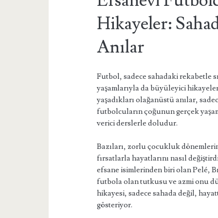
Efsanevi Futbolc
Hikayeler: Saha
Anılar
Futbol, sadece sahadaki rekabetle s
yaşamlarıyla da büyüleyici hikayeler
yaşadıkları olağanüstü anılar, sadece
futbolcuların çoğunun gerçek yaşam 
verici derslerle doludur.
Bazıları, zorlu çocukluk dönemleri
fırsatlarla hayatlarını nasıl değişti
efsane isimlerinden biri olan Pelé, 
futbola olan tutkusu ve azmi onu dü
hikayesi, sadece sahada değil, hay
gösteriyor.