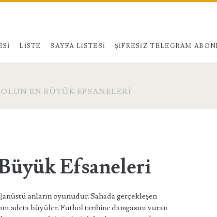
ESI
LISTE
SAYFA LISTESI
ŞIFRESIZ TELEGRAM ABON
OLUN EN BÜYÜK EFSANELERI
Büyük Efsaneleri
ağanüstü anların oyunudur. Sahada gerçekleşen
ını adeta büyüler. Futbol tarihine damgasını vuran