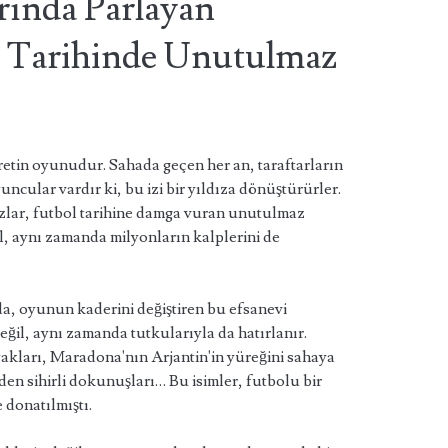
ında Parlayan
ol Tarihinde Unutulmaz
retin oyunudur. Sahada geçen her an, taraftarların
yuncular vardır ki, bu izi bir yıldıza dönüştürürler.
zlar, futbol tarihine damga vuran unutulmaz
l, aynı zamanda milyonların kalplerini de
da, oyunun kaderini değiştiren bu efsanevi
eğil, aynı zamanda tutkularıyla da hatırlanır.
yakları, Maradona'nın Arjantin'in yüreğini sahaya
n sihirli dokunuşları… Bu isimler, futbolu bir
 donatılmıştı.