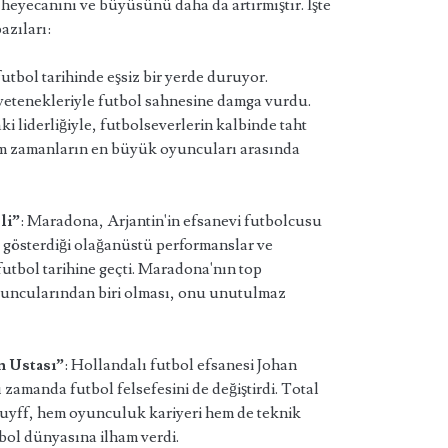
eyecanını ve büyüsünü daha da artırmıştır. İşte
azıları:
 futbol tarihinde eşsiz bir yerde duruyor.
 yetenekleriyle futbol sahnesine damga vurdu.
ki liderliğiyle, futbolseverlerin kalbinde taht
üm zamanların en büyük oyuncuları arasında
li”
: Maradona, Arjantin'in efsanevi futbolcusu
 gösterdiği olağanüstü performanslar ve
futbol tarihine geçti. Maradona'nın top
oyuncularından biri olması, onu unutulmaz
n Ustası”
: Hollandalı futbol efsanesi Johan
zamanda futbol felsefesini de değiştirdi. Total
ruyff, hem oyunculuk kariyeri hem de teknik
bol dünyasına ilham verdi.