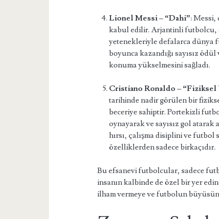
Lionel Messi – “Dahi”
: Messi,
kabul edilir. Arjantinli futbolcu
yetenekleriyle defalarca dünya f
boyunca kazandığı sayısız ödül v
konuma yükselmesini sağladı.
Cristiano Ronaldo – “Fizikse
tarihinde nadir görülen bir fizik
beceriye sahiptir. Portekizli fut
oynayarak ve sayısız gol atarak a
hırsı, çalışma disiplini ve futbo
özelliklerden sadece birkaçıdır.
Bu efsanevi futbolcular, sadece fut
insanın kalbinde de özel bir yer edi
ilham vermeye ve futbolun büyüsün