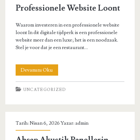
Professionele Website Loont
Waarom investeren in een professionele website
loont In dit digitale tijdperk is een professionele
website meer dan een luxe; het is een noodzaak.
Stel je voor dat je een restaurant…
Waarom
Devamını Oku
İnvesteren
UNCATEGORIZED
İn
Een
Professionele
Tarih: Nisan 6, 2026 Yazar:
admin
Website
Loont