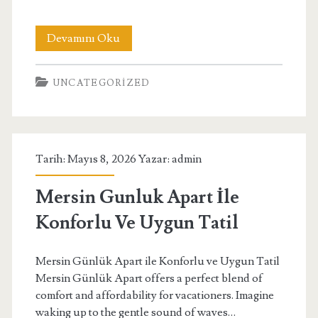
Complete
Devamını Oku
Guide
UNCATEGORIZED
To
İstanbul
Night
Tarih: Mayıs 8, 2026 Yazar:
admin
Dinner
Cruises
Mersin Gunluk Apart İle
Konforlu Ve Uygun Tatil
Mersin Günlük Apart ile Konforlu ve Uygun Tatil
Mersin Günlük Apart offers a perfect blend of
comfort and affordability for vacationers. Imagine
waking up to the gentle sound of waves…