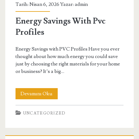
Tarih: Nisan 6, 2026 Yazar:
admin
Energy Savings With Pvc
Profiles
Energy Savings with PVC Profiles Have you ever
thought about how much energy you could save
just by choosing the right materials for your home
or business? It’s a big…
Energy
Devamını Oku
Savings
UNCATEGORIZED
With
Pvc
Profiles