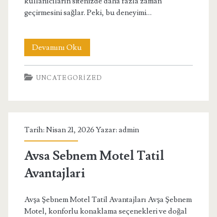
kullanıcıların sitenizde daha fazla zaman
geçirmesini sağlar. Peki, bu deneyimi…
Web
Devamını Oku
Sitesi
UNCATEGORIZED
Tasarimi
İcin
Ux
Tarih: Nisan 21, 2026 Yazar:
admin
Testi
Nasil
Avsa Sebnem Motel Tatil
Yapilir
Avantajlari
Avşa Şebnem Motel Tatil Avantajları Avşa Şebnem
Motel, konforlu konaklama seçenekleri ve doğal