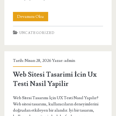
Mersin
Devamını Oku
Gunluk
UNCATEGORIZED
Apart
İle
Konforlu
Tarih: Nisan 28, 2026 Yazar:
admin
Ve
Uygun
Web Sitesi Tasarimi İcin Ux
Tatil
Testi Nasil Yapilir
Web Sitesi Tasarımı İçin UX Testi Nasıl Yapılır?
Web sitesi tasarımı, kullanıcıların deneyimlerini
doğrudan etkileyen bir alandır. İyi bir tasarım,