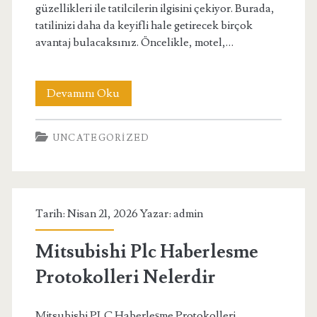
güzellikleri ile tatilcilerin ilgisini çekiyor. Burada,
tatilinizi daha da keyifli hale getirecek birçok
avantaj bulacaksınız. Öncelikle, motel,…
Avsa
Devamını Oku
Sebnem
UNCATEGORIZED
Motel
Tatil
Avantajlari
Tarih: Nisan 21, 2026 Yazar:
admin
Mitsubishi Plc Haberlesme
Protokolleri Nelerdir
Mitsubishi PLC Haberleşme Protokolleri