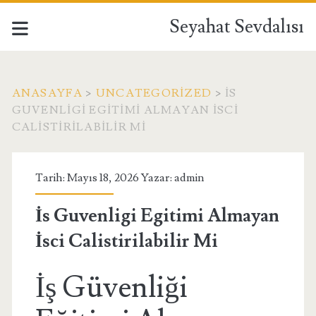
Seyahat Sevdalısı
ANASAYFA
>
UNCATEGORIZED
>
İS
GUVENLIGI EGITIMI ALMAYAN İSCI
CALISTIRILABILIR MI
Tarih: Mayıs 18, 2026 Yazar:
admin
İs Guvenligi Egitimi Almayan
İsci Calistirilabilir Mi
İş Güvenliği