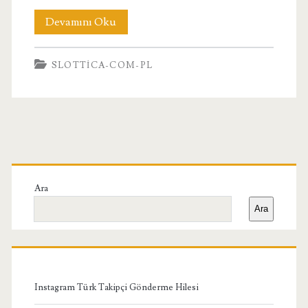
Slottica
Devamını Oku
Casino
SLOTTICA-COM-PL
Birincil
Yan
Ara
Ara
Menü
Instagram Türk Takipçi Gönderme Hilesi