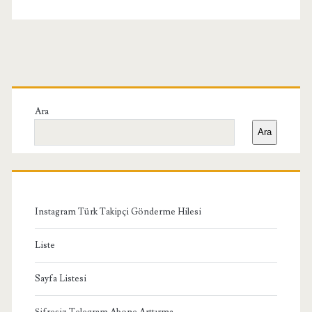
Birincil
Yan
Ara
Ara
Menü
Instagram Türk Takipçi Gönderme Hilesi
Liste
Sayfa Listesi
Şifresiz Telegram Abone Arttırma