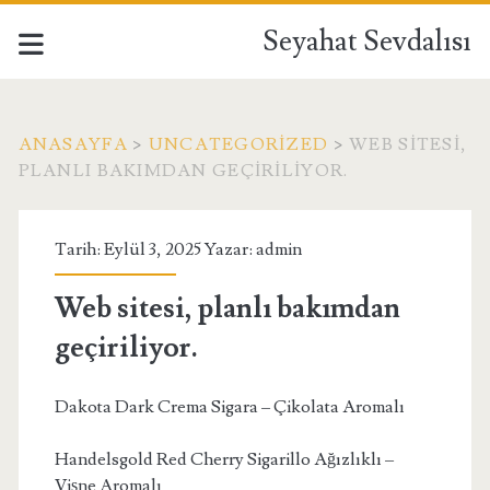
Seyahat Sevdalısı
ANASAYFA
>
UNCATEGORIZED
>
WEB SITESI,
PLANLI BAKIMDAN GEÇIRILIYOR.
Tarih: Eylül 3, 2025 Yazar:
admin
Web sitesi, planlı bakımdan
geçiriliyor.
Dakota Dark Crema Sigara – Çikolata Aromalı
Handelsgold Red Cherry Sigarillo Ağızlıklı –
Vişne Aromalı