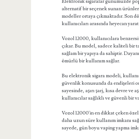
Elektronik sigaralar günümüzde popül
alternatif bir seçenek sunan ürünler
modeller ortaya çıkmaktadır. Son dö
kullanıcıları arasında heyecan yarata
Vozol 12000, kullanıcılara benzersiz
çıkar. Bu model, sadece kaliteli bir
sağlam bir yapıya da sahiptir. Daya
ömürlü bir kullanım sağlar.
Bu elektronik sigara modeli, kullan
güvenlik konusunda da endişeleri or
sayesinde, aşırı şarj, kısa devre ve a
kullanıcılar sağlıklı ve güvenli bir 
Vozol 12000'in en dikkat çeken özelli
daha uzun süre kullanım imkanı sağla
sayede, gün boyu vaping yapma imkanı