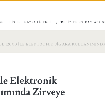
ESI
LISTE
SAYFA LISTESI
ŞIFRESIZ TELEGRAM ABON
L 12000 ILE ELEKTRONIK SIGARA KULLANIMINDA
le Elektronik
nımında Zirveye