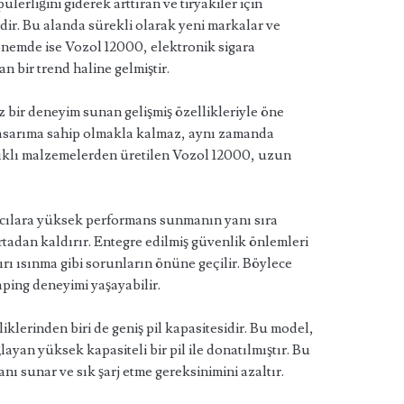
erliğini giderek arttıran ve tiryakiler için
dir. Bu alanda sürekli olarak yeni markalar ve
nemde ise Vozol 12000, elektronik sigara
n bir trend haline gelmiştir.
 bir deneyim sunan gelişmiş özellikleriyle öne
 tasarıma sahip olmakla kalmaz, aynı zamanda
nıklı malzemelerden üretilen Vozol 12000, uzun
ıcılara yüksek performans sunmanın yanı sıra
tadan kaldırır. Entegre edilmiş güvenlik önlemleri
şırı ısınma gibi sorunların önüne geçilir. Böylece
vaping deneyimi yaşayabilir.
klerinden biri de geniş pil kapasitesidir. Bu model,
yan yüksek kapasiteli bir pil ile donatılmıştır. Bu
 sunar ve sık şarj etme gereksinimini azaltır.