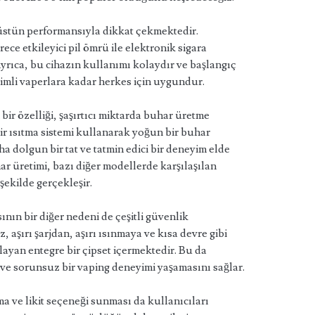
üstün performansıyla dikkat çekmektedir.
ece etkileyici pil ömrü ile elektronik sigara
Ayrıca, bu cihazın kullanımı kolaydır ve başlangıç
imli vaperlara kadar herkes için uygundur.
bir özelliği, şaşırtıcı miktarda buhar üretme
bir ısıtma sistemi kullanarak yoğun bir buhar
a dolgun bir tat ve tatmin edici bir deneyim elde
r üretimi, bazı diğer modellerde karşılaşılan
 şekilde gerçekleşir.
ın bir diğer nedeni de çeşitli güvenlik
, aşırı şarjdan, aşırı ısınmaya ve kısa devre gibi
layan entegre bir çipset içermektedir. Bu da
 ve sorunsuz bir vaping deneyimi yaşamasını sağlar.
ma ve likit seçeneği sunması da kullanıcıları