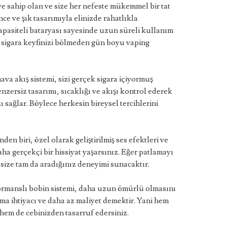
ye sahip olan ve size her nefeste mükemmel bir tat
ce ve şık tasarımıyla elinizde rahatlıkla
apasiteli bataryası sayesinde uzun süreli kullanım
k sigara keyfinizi bölmeden gün boyu vaping
va akış sistemi, sizi gerçek sigara içiyormuş
enzersiz tasarımı, sıcaklığı ve akışı kontrol ederek
ı sağlar. Böylece herkesin bireysel tercihlerini
den biri, özel olarak geliştirilmiş ses efektleri ve
ha gerçekçi bir hissiyat yaşarsınız. Eğer patlamayı
size tam da aradığınız deneyimi sunacaktır.
ormanslı bobin sistemi, daha uzun ömürlü olmasını
ma ihtiyacı ve daha az maliyet demektir. Yani hem
 hem de cebinizden tasarruf edersiniz.