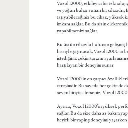
Vozol 12000, etkileyici bir teknoloji
ve yoğun buhar sunan bir cihazdır. İn
taşıyabileceğiniz bu cihaz, yüksek k
imkanı sağlar. Bu da sizin elektroni
yapabilmenizi sağlar.
Bu üstün cihazda bulunan gelişmiş ha
hissiyle şaşırtacak. Vozol 12000'in b
istediğiniz çekim tarzını ayarlamanız
karşılayan bir deneyim sunar.
Vozol 12000'in en çarpıcı özelliklerin
titreşimdir. Bu sayede her çekimde da
seven biriyim derseniz, Vozol 12000 
Ayrıca, Vozol 12000'in yüksek perf
sağlar. Bu da size daha az bakım yap
keyifli bir vaping deneyimi yaşarken