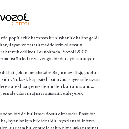
de popülerlik kazanan bir alışkanlık haline geldi.
nı karşılayan ve zararlı maddelerin olumsuz
rak tercih ediliyor. Bu noktada, Vozol 12000
arına üstün kalite ve zengin bir deneyim sunuyor.
 dikkat çeken bir cihazdır. Başlıca özelliği, güçlü
asıdır. Yüksek kapasiteli bataryası sayesinde uzun
lece sürekli şarj etme derdinden kurtulursunuz.
sayesinde cihazın aşırı ısınmasını önleyerek
ndan biri de kullanıcı dostu olmasıdır. Basit bir
 başlayanlar için bile idealdir. Ayarlanabilir hava
ikler, size tam bir kontrole sahip olma imkanı sunar.