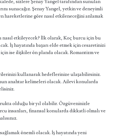
alede, sizlere Şenay Yangel tarafından sunulan
arını sunacağız. Şenay Yangel, yetkin ve deneyimli
en hareketlerine göre nasıl etkileneceğini anlamak
ı nasıl etkileyecek? İlk olarak, Koç burcu için bu
acak. İş hayatında başarı elde etmek için cesaretinizi
çin ise ilişkiler ön planda olacak. Romantizm ve
rilerinizi kullanarak hedeflerinize ulaşabilirsiniz.
nun anahtar kelimeleri olacak. Ailevi konularda
isiniz.
orukta olduğu bir yıl olabilir. Özgüveninizle
rcu insanları, finansal konularda dikkatli olmalı ve
alısınız.
i sağlamak önemli olacak. İş hayatında yeni