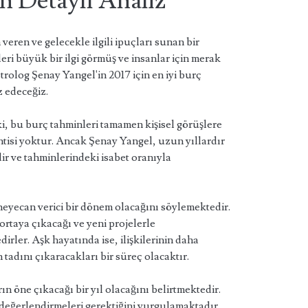
n Detaylı Analiz
 veren ve gelecekle ilgili ipuçları sunan bir
leri büyük bir ilgi görmüş ve insanlar için merak
rolog Şenay Yangel'in 2017 için en iyi burç
z edeceğiz.
i, bu burç tahminleri tamamen kişisel görüşlere
isi yoktur. Ancak Şenay Yangel, uzun yıllardır
dir ve tahminlerindeki isabet oranıyla
heyecan verici bir dönem olacağını söylemektedir.
ortaya çıkacağı ve yeni projelerle
dirler. Aşk hayatında ise, ilişkilerinin daha
 tadını çıkaracakları bir süreç olacaktır.
ın öne çıkacağı bir yıl olacağını belirtmektedir.
i değerlendirmeleri gerektiğini vurgulamaktadır.