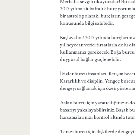
Merhaba sevgili okuyucular! Bu mak
2017 yılına ait haftalık burç yoruml
bir astrolog olarak, burçların gezeg
konusunda bilgi sahibidir.
Başlayalım! 2017 yılında burçlarınız
yıl heyecan verici fırsatlarla dolu ol
kullanmanız gerekecek. Boğa burcu i
duygusal bağlar güçlenebilir.
İkizler burcu insanları, iletişim bece
Kararlılık ve disiplin, Yengeç burcu
dengeyi sağlamak için özen göstermel
Aslan burcu için yaratıcılığınızın d
başarıyı yakalayabilirsiniz. Başak bu
harcamalarınızı kontrol altında tutm
Terazi burcu için ilişkilerde dengey