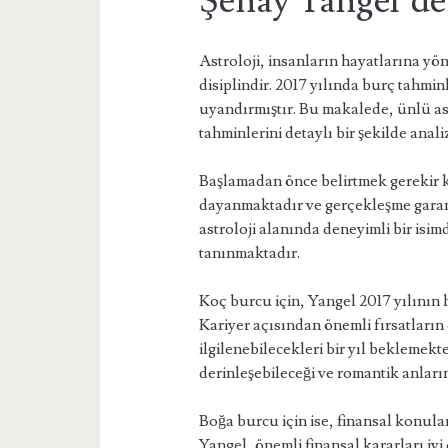
Şenay Yangel’de
Astroloji, insanların hayatlarına yön
disiplindir. 2017 yılında burç tahmin
uyandırmıştır. Bu makalede, ünlü ast
tahminlerini detaylı bir şekilde anali
Başlamadan önce belirtmek gerekir k
dayanmaktadır ve gerçekleşme garant
astroloji alanında deneyimli bir isim
tanınmaktadır.
Koç burcu için, Yangel 2017 yılının 
Kariyer açısından önemli fırsatların 
ilgilenebilecekleri bir yıl beklemekte
derinleşebileceği ve romantik anların
Boğa burcu için ise, finansal konular
Yangel, önemli finansal kararları iy