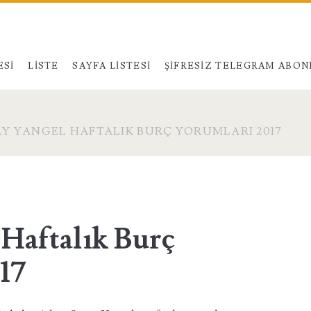
ESI
LISTE
SAYFA LISTESI
ŞIFRESIZ TELEGRAM ABON
Y YANGEL HAFTALIK BURÇ YORUMLARI 2017
 Haftalık Burç
17