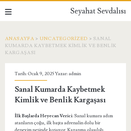
Seyahat Sevdalısı
ANASAYFA
>
UNCATEGORIZED
>
SANAL
KUMARDA KAYBETMEK KIMLIK VE BENLIK
KARGAŞASI
Tarih: Ocak 9, 2025 Yazar:
admin
Sanal Kumarda Kaybetmek
Kimlik ve Benlik Kargaşası
İlk Başlarda Heyecan Verici
: Sanal kumara adım
atanların çoğu, ilk başta adrenalin dolu bir
deneyim peşinde koşuyor. Kazanma olasılığı,