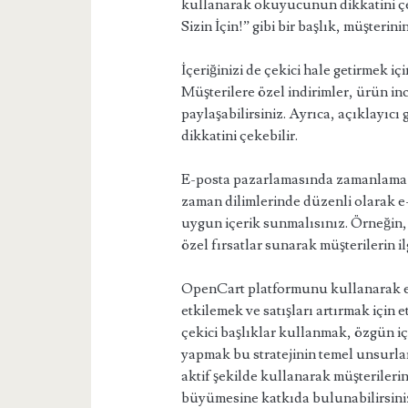
kullanarak okuyucunun dikkatini çek
Sizin İçin!” gibi bir başlık, müşterin
İçeriğinizi de çekici hale getirmek iç
Müşterilere özel indirimler, ürün inc
paylaşabilirsiniz. Ayrıca, açıklayıcı
dikkatini çekebilir.
E-posta pazarlamasında zamanlama da
zaman dilimlerinde düzenli olarak e
uygun içerik sunmalısınız. Örneğin, 
özel fırsatlar sunarak müşterilerin ilg
OpenCart platformunu kullanarak e-
etkilemek ve satışları artırmak için etk
çekici başlıklar kullanmak, özgün 
yapmak bu stratejinin temel unsurla
aktif şekilde kullanarak müşterilerin
büyümesine katkıda bulunabilirsini