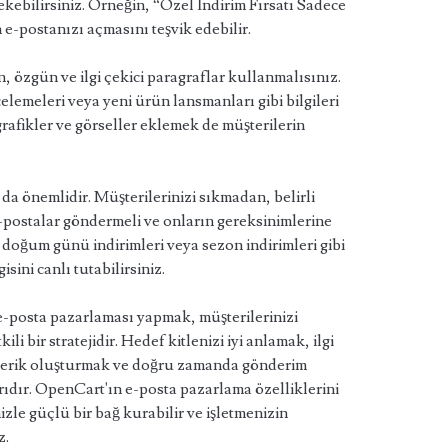
ebilirsiniz. Örneğin, “Özel İndirim Fırsatı Sadece
in e-postanızı açmasını teşvik edebilir.
in, özgün ve ilgi çekici paragraflar kullanmalısınız.
elemeleri veya yeni ürün lansmanları gibi bilgileri
 grafikler ve görseller eklemek de müşterilerin
 önemlidir. Müşterilerinizi sıkmadan, belirli
-postalar göndermeli ve onların gereksinimlerine
doğum günü indirimleri veya sezon indirimleri gibi
isini canlı tutabilirsiniz.
posta pazarlaması yapmak, müşterilerinizi
ili bir stratejidir. Hedef kitlenizi iyi anlamak, ilgi
içerik oluşturmak ve doğru zamanda gönderim
rıdır. OpenCart'ın e-posta pazarlama özelliklerini
izle güçlü bir bağ kurabilir ve işletmenizin
z.