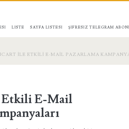
ESI
LISTE
SAYFA LISTESI
ŞIFRESIZ TELEGRAM ABON
CART İLE ETKILI E-MAIL PAZARLAMA KAMPANY
 Etkili E-Mail
mpanyaları