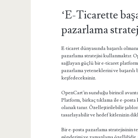
‘E-Ticarette başa
pazarlama strate
E-ticaret dünyasında başarılı olmanın
pazarlama stratejisi kullanmaktır. O
sağlayan güçlü bir e-ticaret platfo
pazarlama yeteneklerini ve başarılı b
keşfedeceksiniz.
OpenCart'in sunduğu birincil avanta
Platform, birkaç tıklama ile e-post
olanak tanır. Özelleştirilebilir şab
tasarlayabilir ve hedef kitlenizin dikk
Bir e-posta pazarlama stratejisinin 
gönderimi ve zamanlama özelliğidir.