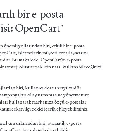
rılı bir e-posta
jisi: OpenCart’
 önemli yollarından biri, etkili bir e-posta
penCart, işletmelerin müşterilere ulaşmasını
rmudur. Bu makalede, OpenCart'in e-posta
ir strateji oluşturmak için nasıl kullanabileceğinizi
jlardan biri, kullanıcı dostu arayüzüdür.
a kampanyaları oluşturmanıza ve yönetmenize
lonları kullanarak markanıza özgü e-postalar
atini çeken ilgi çekici içerik ekleyebilirsiniz.
temel unsurlarından biri, otomatik e-posta
 OpenCart, bu anlamda da etkilidir.