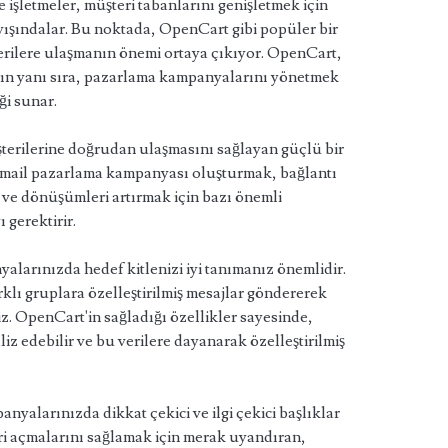
 işletmeler, müşteri tabanlarını genişletmek için
rayışındalar. Bu noktada, OpenCart gibi popüler bir
erilere ulaşmanın önemi ortaya çıkıyor. OpenCart,
nın yanı sıra, pazarlama kampanyalarını yönetmek
ği sunar.
şterilerine doğrudan ulaşmasını sağlayan güçlü bir
r e-mail pazarlama kampanyası oluşturmak, bağlantı
 ve dönüşümleri artırmak için bazı önemli
gerektirir.
alarınızda hedef kitlenizi iyi tanımanız önemlidir.
lı gruplara özelleştirilmiş mesajlar göndererek
iz. OpenCart'in sağladığı özellikler sayesinde,
liz edebilir ve bu verilere dayanarak özelleştirilmiş
nyalarınızda dikkat çekici ve ilgi çekici başlıklar
eri açmalarını sağlamak için merak uyandıran,