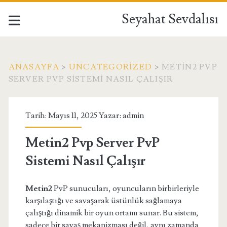
Seyahat Sevdalısı
ANASAYFA
>
UNCATEGORIZED
>
METIN2 PVP
SERVER PVP SISTEMI NASIL ÇALIŞIR
Tarih: Mayıs 11, 2025 Yazar:
admin
Metin2 Pvp Server PvP
Sistemi Nasıl Çalışır
Metin2
PvP sunucuları, oyuncuların birbirleriyle
karşılaştığı ve savaşarak üstünlük sağlamaya
çalıştığı dinamik bir oyun ortamı sunar. Bu sistem,
sadece bir savaş mekanizması değil, aynı zamanda