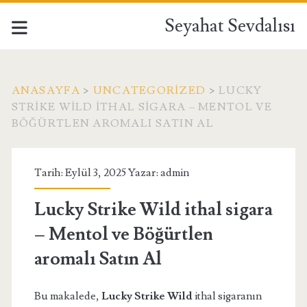
Seyahat Sevdalısı
ANASAYFA
>
UNCATEGORIZED
>
LUCKY
STRIKE WILD ITHAL SIGARA – MENTOL VE
BÖĞÜRTLEN AROMALI SATIN AL
Tarih: Eylül 3, 2025 Yazar:
admin
Lucky Strike Wild ithal sigara
– Mentol ve Böğürtlen
aromalı Satın Al
Bu makalede,
Lucky Strike Wild
ithal sigaranın