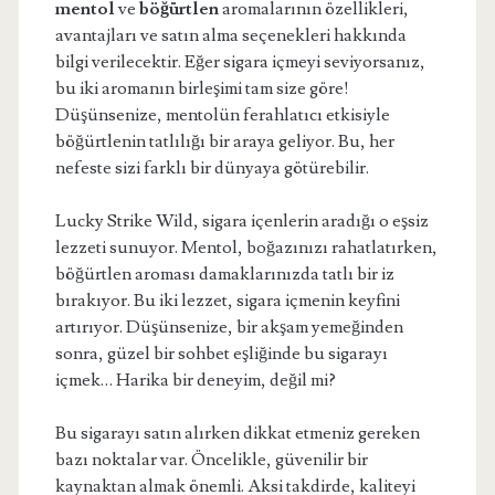
mentol
ve
böğürtlen
aromalarının özellikleri,
avantajları ve satın alma seçenekleri hakkında
bilgi verilecektir. Eğer sigara içmeyi seviyorsanız,
bu iki aromanın birleşimi tam size göre!
Düşünsenize, mentolün ferahlatıcı etkisiyle
böğürtlenin tatlılığı bir araya geliyor. Bu, her
nefeste sizi farklı bir dünyaya götürebilir.
Lucky Strike Wild, sigara içenlerin aradığı o eşsiz
lezzeti sunuyor. Mentol, boğazınızı rahatlatırken,
böğürtlen aroması damaklarınızda tatlı bir iz
bırakıyor. Bu iki lezzet, sigara içmenin keyfini
artırıyor. Düşünsenize, bir akşam yemeğinden
sonra, güzel bir sohbet eşliğinde bu sigarayı
içmek… Harika bir deneyim, değil mi?
Bu sigarayı satın alırken dikkat etmeniz gereken
bazı noktalar var. Öncelikle, güvenilir bir
kaynaktan almak önemli. Aksi takdirde, kaliteyi