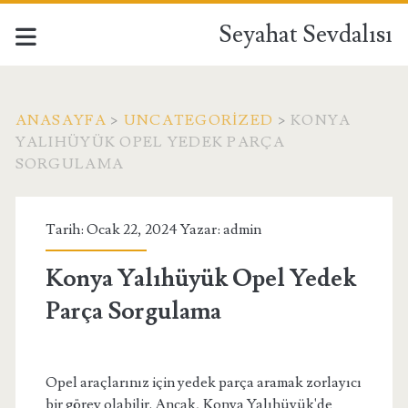
Seyahat Sevdalısı
ANASAYFA
>
UNCATEGORIZED
>
KONYA
YALIHÜYÜK OPEL YEDEK PARÇA
SORGULAMA
Tarih: Ocak 22, 2024 Yazar:
admin
Konya Yalıhüyük Opel Yedek
Parça Sorgulama
Opel araçlarınız için yedek parça aramak zorlayıcı
bir görev olabilir. Ancak, Konya Yalıhüyük'de