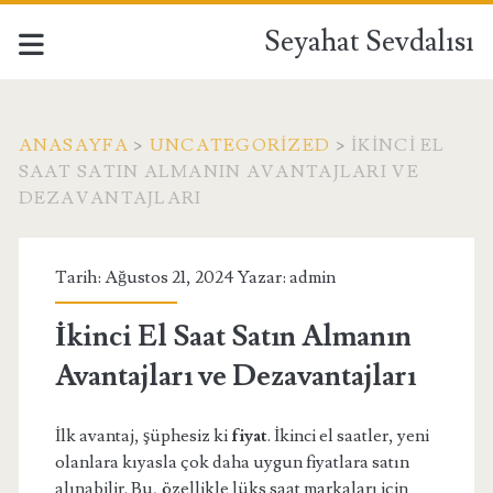
Seyahat Sevdalısı
ANASAYFA
>
UNCATEGORIZED
>
İKINCI EL
SAAT SATIN ALMANIN AVANTAJLARI VE
DEZAVANTAJLARI
Tarih: Ağustos 21, 2024 Yazar:
admin
İkinci El Saat Satın Almanın
Avantajları ve Dezavantajları
İlk avantaj, şüphesiz ki
fiyat
. İkinci el saatler, yeni
olanlara kıyasla çok daha uygun fiyatlara satın
alınabilir. Bu, özellikle lüks saat markaları için