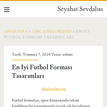
Seyahat Sevdalısı
ANASAYFA
>
UNCATEGORIZED
>
EN İYI
FUTBOL FORMASI TASARIMLARI
Tarih: Temmuz 7, 2024 Yazar:
admin
En İyi Futbol Forması
Tasarımları
okulturlari.org
Futbol formaları, spor dünyasında takım
kimliğinin bir yansımasıdır ve sık sık bir takımın