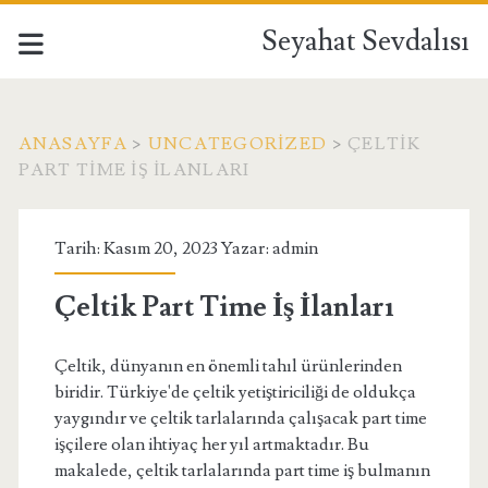
Seyahat Sevdalısı
ANASAYFA
>
UNCATEGORIZED
>
ÇELTIK
PART TIME İŞ İLANLARI
Tarih: Kasım 20, 2023 Yazar:
admin
Çeltik Part Time İş İlanları
Çeltik, dünyanın en önemli tahıl ürünlerinden
biridir. Türkiye'de çeltik yetiştiriciliği de oldukça
yaygındır ve çeltik tarlalarında çalışacak part time
işçilere olan ihtiyaç her yıl artmaktadır. Bu
makalede, çeltik tarlalarında part time iş bulmanın