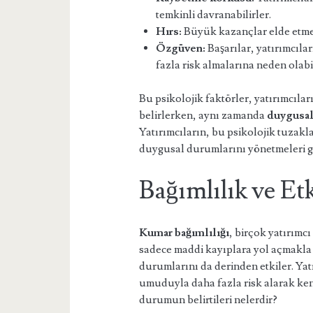
temkinli davranabilirler.
Hırs:
Büyük kazançlar elde etme i
Özgüven:
Başarılar, yatırımcıla
fazla risk almalarına neden olabil
Bu psikolojik faktörler, yatırımcılar
belirlerken, aynı zamanda
duygusal
Yatırımcıların, bu psikolojik tuzakl
duygusal durumlarını yönetmeleri g
Bağımlılık ve Etk
Kumar bağımlılığı
, birçok yatırımcı
sadece maddi kayıplara yol açmakla 
durumlarını da derinden etkiler. Yat
umuduyla daha fazla risk alarak kend
durumun belirtileri nelerdir?