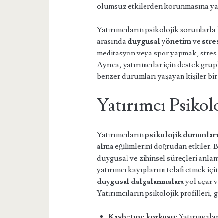
olumsuz etkilerden korunmasına yar
Yatırımcıların psikolojik sorunlarla 
arasında
duygusal yönetim
ve
stre
meditasyon veya spor yapmak, stres se
Ayrıca, yatırımcılar için destek grup
benzer durumları yaşayan kişiler bir
Yatırımcı Psikolo
Yatırımcıların
psikolojik durumlar
alma
eğilimlerini doğrudan etkiler. 
duygusal ve zihinsel süreçleri anla
yatırımcı kayıplarını telafi etmek içi
duygusal dalgalanmalara
yol açar v
Yatırımcıların psikolojik profilleri, 
Kaybetme korkusu:
Yatırımcıla