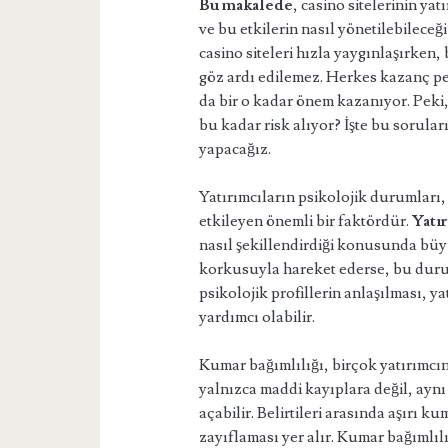
Bu makalede
, casino sitelerinin ya
ve bu etkilerin nasıl yönetilebilece
casino siteleri hızla yaygınlaşırken,
göz ardı edilemez. Herkes kazanç pe
da bir o kadar önem kazanıyor. Peki,
bu kadar risk alıyor? İşte bu sorula
yapacağız.
Yatırımcıların psikolojik durumları, 
etkileyen önemli bir faktördür.
Yatır
nasıl şekillendirdiği konusunda büyü
korkusuyla hareket ederse, bu duru
psikolojik profillerin anlaşılması, y
yardımcı olabilir.
Kumar bağımlılığı, birçok yatırımcını
yalnızca maddi kayıplara değil, ay
açabilir. Belirtileri arasında aşırı 
zayıflaması yer alır. Kumar bağımlıl