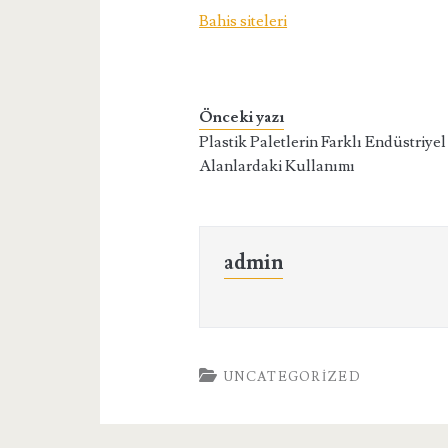
Bahis siteleri
Önceki yazı
Plastik Paletlerin Farklı Endüstriyel
Alanlardaki Kullanımı
admin
UNCATEGORIZED