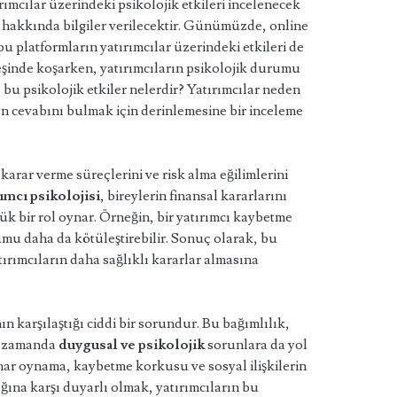
tırımcılar üzerindeki psikolojik etkileri incelenecek
ği hakkında bilgiler verilecektir. Günümüzde, online
 bu platformların yatırımcılar üzerindeki etkileri de
şinde koşarken, yatırımcıların psikolojik durumu
 bu psikolojik etkiler nelerdir? Yatırımcılar neden
rın cevabını bulmak için derinlemesine bir inceleme
karar verme süreçlerini ve risk alma eğilimlerini
ımcı psikolojisi
, bireylerin finansal kararlarını
k bir rol oynar. Örneğin, bir yatırımcı kaybetme
mu daha da kötüleştirebilir. Sonuç olarak, bu
atırımcıların daha sağlıklı kararlar almasına
n karşılaştığı ciddi bir sorundur. Bu bağımlılık,
nı zamanda
duygusal ve psikolojik
sorunlara da yol
kumar oynama, kaybetme korkusu ve sosyal ilişkilerin
ığına karşı duyarlı olmak, yatırımcıların bu