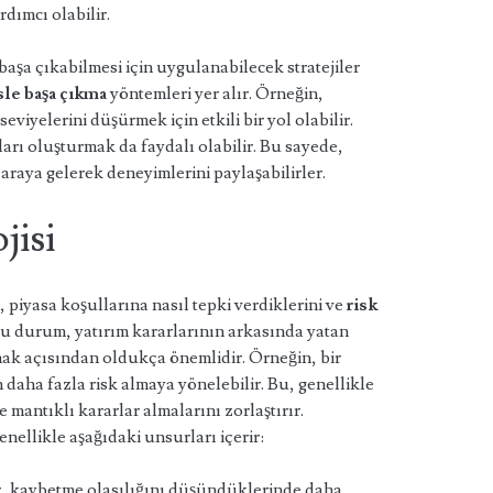
dımcı olabilir.
başa çıkabilmesi için uygulanabilecek stratejiler
sle başa çıkma
yöntemleri yer alır. Örneğin,
viyelerini düşürmek için etkili bir yol olabilir.
ları oluşturmak da faydalı olabilir. Bu sayede,
 araya gelerek deneyimlerini paylaşabilirler.
jisi
ı
, piyasa koşullarına nasıl tepki verdiklerini ve
risk
Bu durum, yatırım kararlarının arkasında yatan
mak açısından oldukça önemlidir. Örneğin, bir
n daha fazla risk almaya yönelebilir. Bu, genellikle
e mantıklı kararlar almalarını zorlaştırır.
genellikle aşağıdaki unsurları içerir:
r, kaybetme olasılığını düşündüklerinde daha