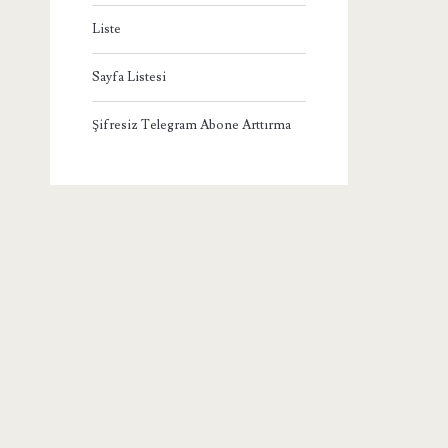
Liste
Sayfa Listesi
Şifresiz Telegram Abone Arttırma