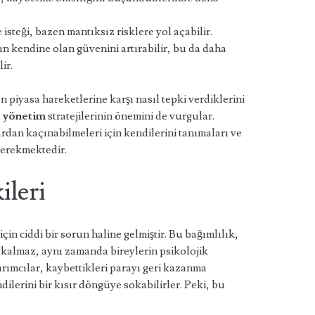
steği, bazen mantıksız risklere yol açabilir.
rın kendine olan güvenini artırabilir, bu da daha
ir.
ın piyasa hareketlerine karşı nasıl tepki verdiklerini
 yönetim
stratejilerinin önemini de vurgular.
ardan kaçınabilmeleri için kendilerini tanımaları ve
erekmektedir.
ileri
 için ciddi bir sorun haline gelmiştir. Bu bağımlılık,
kalmaz, aynı zamanda bireylerin psikolojik
ırımcılar, kaybettikleri parayı geri kazanma
ilerini bir kısır döngüye sokabilirler. Peki, bu