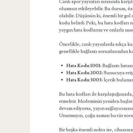
Canlı spor yayınları sırasında karşıl
olumsuz etkileyebilir. Bu durum, öz
olabilir. Düşünün ki, önemli bir go
kodu belirdi. Peki, bu hata kodları n
yaygın hata kodlarını ve onlarla nası
Öncelikle, canlı yayınlarda sıkça ka
genellikle bağlantı sorunlarından ka
Hata Kodu 1001:
Bağlantı hatası.
Hata Kodu 2002:
Sunucuya erişi
Hata Kodu 3003:
İçerik bulunama
Bu hata kodları ile karşılaştığınızd
etmektir. Modeminizi yeniden başla
devam ediyorsa, yayın sağlayıcınızın
Unutmayın, çoğu zaman bu tür sorun
Bir başka önemli nokta ise, cihazını