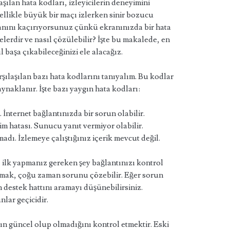
aşılan hata kodları, izleyicilerin deneyimini
ellikle büyük bir maçı izlerken sinir bozucu
l anını kaçırıyorsunuz çünkü ekranınızda bir hata
elerdir ve nasıl çözülebilir? İşte bu makalede, en
l başa çıkabileceğinizi ele alacağız.
rşılaşılan bazı hata kodlarını tanıyalım. Bu kodlar
ynaklanır. İşte bazı yaygın hata kodları:
 İnternet bağlantınızda bir sorun olabilir.
m hatası. Sunucu yanıt vermiyor olabilir.
dı. İzlemeye çalıştığınız içerik mevcut değil.
a, ilk yapmanız gereken şey bağlantınızı kontrol
tmak, çoğu zaman sorunu çözebilir. Eğer sorun
 destek hattını aramayı düşünebilirsiniz.
lar geçicidir.
zın güncel olup olmadığını kontrol etmektir. Eski