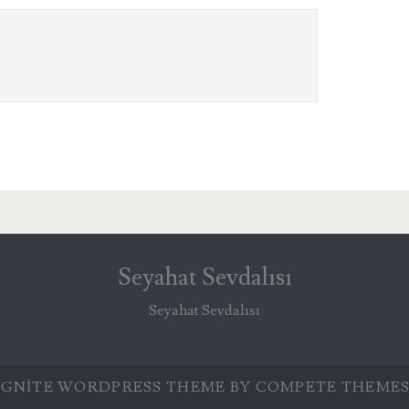
Seyahat Sevdalısı
Seyahat Sevdalısı
IGNITE WORDPRESS THEME
BY COMPETE THEMES