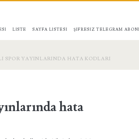
ESI
LISTE
SAYFA LISTESI
ŞIFRESIZ TELEGRAM ABON
I SPOR YAYINLARINDA HATA KODLARI
yınlarında hata