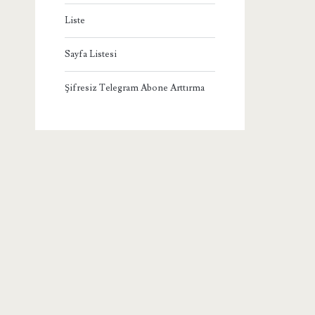
Liste
Sayfa Listesi
Şifresiz Telegram Abone Arttırma