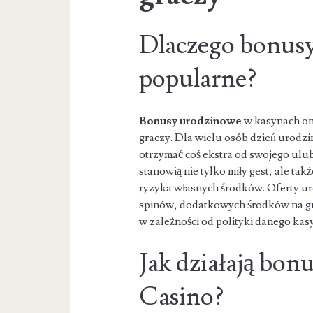
Dlaczego bonusy
popularne?
Bonusy urodzinowe
w kasynach on
graczy. Dla wielu osób dzień urodzi
otrzymać coś ekstra od swojego ulu
stanowią nie tylko miły gest, ale ta
ryzyka własnych środków. Oferty u
spinów, dodatkowych środków na grę
w zależności od polityki danego kas
Jak działają bo
Casino?