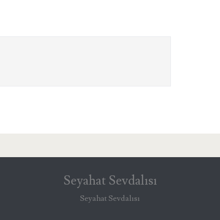
Seyahat Sevdalısı
Seyahat Sevdalısı